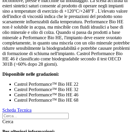
locomotive, presse e macchine da imballaggio. La scelta accurata di
esteri sintetici saturi consente al prodotto di operare negli impianti
sino a temperature di esercizio di +120°C/+248°F . L'elevato valore
dell'indice di viscosità indica che le prestazioni del prodotto sono
scarsamente influenzabili dalla temperatura. Performance Bio HE
non è solubile in acqua, ma miscibile con fluidi idraulici a base di
olio minerale e olio di colza. Quando si passa da prodotti a base
minerale a Performance Bio HE, l'impianto deve essere svuotato
completamente, in quanto una miscela con un olio minerale potrebbe
ridurre sensibilmente la biodegradabilità e potrebbe causare problemi
di formazione di schiuma nell'impianto. Castrol Performance Bio
HE 46 è classificato come biodegradabile secondo il test OECD
301B (>60% dopo 28 giorni).
Disponibile nelle gradazioni:
Castrol Performance™ Bio HE 22
Castrol Performance™ Bio HE 32
Castrol Performance™ Bio HE 46
Castrol Performance™ Bio HE 68
Scheda Tecnica
Cerca
Per ulteriori informazioni: