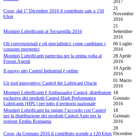
2017
21
Coou, dal 1° Dicembre 2016 il contributo sale a 150
Novembre
€/ton
2016
21
Montipò Lubrificanti al Tecnargilla 2016
Settembre
2016
Oli convenzionali e oli specialistici: come cambiano i
06 Luglio
consumi energetici
2016
Montipò Lubrificanti partecipa per la prima volta al
28 Aprile
Forum Agenti
2016
19 Aprile
Il nuovo sito Castrol Industrial è online
2016
01 Marzo
Un tool innovativo: Castrol the Lubricant Oracle
2016
Montipò Lubrificanti è Ambassador Castrol, distributore
18
esclusivo dei prodotti Castrol High Performance
Gennaio
Lubricants (HPL) per tutto il territorio nazionale
2016
Montipò Lubrificanti ha siglato l’accordo con Castrol
18
per la distribuzione dei prodotti Castrol Auto per la
Gennaio
regione Emilia Romagna
2016
28
Coou, da Gennaio 2016 il contributo scende a 120 €/ton
Dicembre