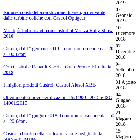
2019
07
Ridurre i costi della produzione di energia derivante
Gennaio
dalle turbine eoliche con Castrol Optigear
2019
10
Montipò Lubrificanti con Castrol al Monza Rally Show
Dicembre
2018
2018
07
Conou, dal 1° gennaio 2019 il contributo scende da 120
Dicembre
a 100 €/ton
2018
04
Con Castrol e Renault Sport al Gran Premio F1 d'Italia
Settembre
2018
2018
31 Agosto
I migliori prodotti Castrol: Castrol Alusol XBB
2018
04
Ottenimento nuove certificazioni ISO 9001:2015 e ISO
Giugno
14001:2015
2018
21
Conou, dal 1° giugno 2018 il contributo riscende da 150
Maggio
a 120 €/ton.
2018
15
Castrol a bordo della storica missione Insight della
Maggio
NASA su Marte