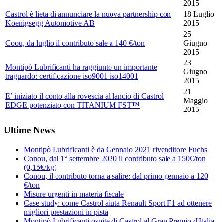
2015
Castrol è lieta di annunciare la nuova partnership con
18 Luglio
Koenigsegg Automotive AB
2015
25
Coou, da luglio il contributo sale a 140 €/ton
Giugno
2015
23
Montipò Lubrificanti ha raggiunto un importante
Giugno
traguardo: certificazione iso9001 iso14001
2015
21
E’ iniziato il conto alla rovescia al lancio di Castrol
Maggio
EDGE potenziato con TITANIUM FST™
2015
Ultime News
Montipò Lubrificanti è da Gennaio 2021 rivenditore Fuchs
Conou, dal 1° settembre 2020 il contributo sale a 150€/ton
(0,15€/kg)
Conou, il contributo torna a salire: dal primo gennaio a 120
€/ton
Misure urgenti in materia fiscale
Case study: come Castrol aiuta Renault Sport F1 ad ottenere
migliori prestazioni in pista
Montipò Lubrificanti ospite di Castrol al Gran Premio d'Italia