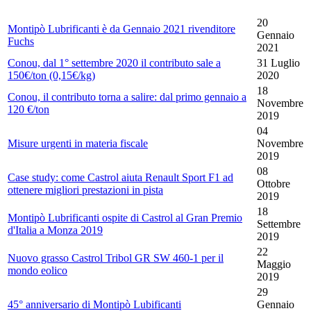
20
Montipò Lubrificanti è da Gennaio 2021 rivenditore
Gennaio
Fuchs
2021
Conou, dal 1° settembre 2020 il contributo sale a
31 Luglio
150€/ton (0,15€/kg)
2020
18
Conou, il contributo torna a salire: dal primo gennaio a
Novembre
120 €/ton
2019
04
Misure urgenti in materia fiscale
Novembre
2019
08
Case study: come Castrol aiuta Renault Sport F1 ad
Ottobre
ottenere migliori prestazioni in pista
2019
18
Montipò Lubrificanti ospite di Castrol al Gran Premio
Settembre
d'Italia a Monza 2019
2019
22
Nuovo grasso Castrol Tribol GR SW 460-1 per il
Maggio
mondo eolico
2019
29
45° anniversario di Montipò Lubificanti
Gennaio