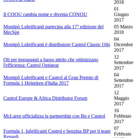
2018
01
Il COOU cambia nome e diventa CONOU
Giugno
2017
Montipò Lubrificanti partecipa alla 17° edizione del
05 Marzo
MecSpe
2018
04
Montipò Lubrificanti è distributore Castrol Classic Oils
Dicembre
2017
12
Oli per ingranaggi a basso attrito che ottimizzano
Settembre
l'efficienza: Castrol Optigear
2017
04
Montipò Lubrificanti e Castrol al Gran Premio di
Settembre
Formula 1 Heineken d'Italia 2017
2017
12
Castrol Europe & Africa Distributor Forum
Maggio
2017
16
McLaren ufficializza la partnership con Bp e Castrol
Febbraio
2017
07
Formula 1, lubrificanti Castrol e benzina BP per il team
Febbraio
Renault