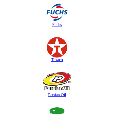
Fuchs
Texaco
Persian Oil