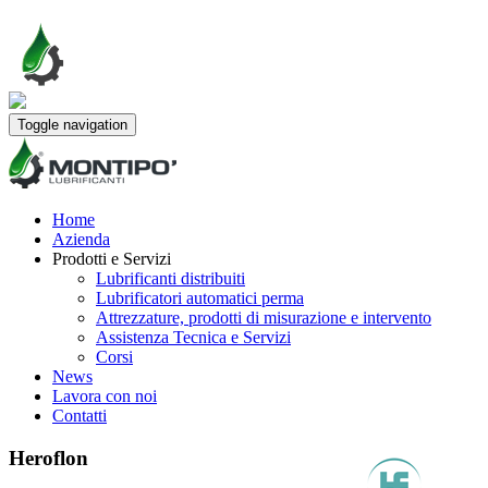
Toggle navigation
Home
Azienda
Prodotti e Servizi
Lubrificanti distribuiti
Lubrificatori automatici perma
Attrezzature, prodotti di misurazione e intervento
Assistenza Tecnica e Servizi
Corsi
News
Lavora con noi
Contatti
Heroflon