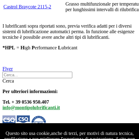
Grasso multifunzionale per temperat
Castrol Braycote 2115-2
per lunghissimi intervalli di rilubrific
I lubrificanti sopra riportati sono, previa verifica adatti per i diversi
sistemi di lubrificazione automatici perma. In funzione alle esigenze
tecniche è possibile avere anche altri tipi di lubrificanti.
*HPL
=
H
igh
P
erformance
L
ubricant
Flyer
Cerca
Per ulteriori informazioni:
Tel. + 39 0536 950.407
info@montipolubrificanti.it
Questo sito usa cookie,anche di terzi, per motivi di natura tecnica,
profilazione e per migliorare l'esperienza di navigazione, il sito non